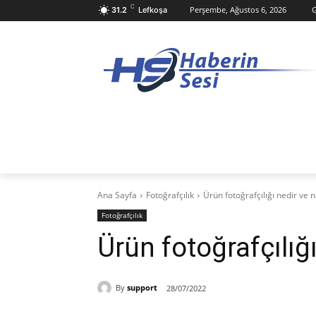
C
Perşembe, Ağustos 6, 2026
G
31.2
Lefkoşa
ANASAYFA
KKTC
TÜRKIYE
D
Ana Sayfa
Fotoğrafçılık
Ürün fotoğrafçılığı nedir ve na
Fotoğrafçılık
Ürün fotoğrafçılığı
By
support
28/07/2022