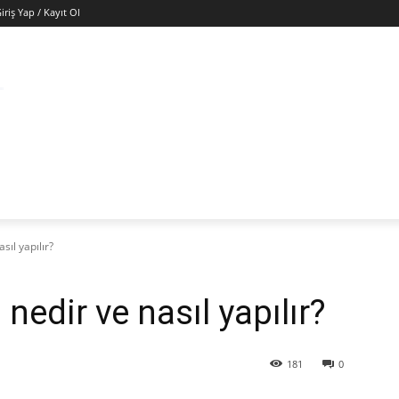
iriş Yap / Kayıt Ol
ÜNYA
EKONOMI
GÜNEY KIBRIS
SAĞLIK
KÜ
sıl yapılır?
 nedir ve nasıl yapılır?
181
0