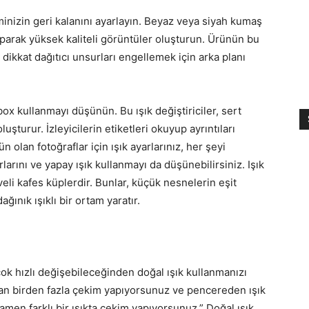
izin geri kalanını ayarlayın. Beyaz veya siyah kumaş
aparak yüksek kaliteli görüntüler oluşturun. Ürünün bu
dikkat dağıtıcı unsurları engellemek için arka planı
box kullanmayı düşünün. Bu ışık değiştiriciler, sert
uşturur. İzleyicilerin etiketleri okuyup ayrıntıları
 olan fotoğraflar için ışık ayarlarınız, her şeyi
ırlarını ve yapay ışık kullanmayı da düşünebilirsiniz. Işık
veli kafes küplerdir. Bunlar, küçük nesnelerin eşit
ğınık ışıklı bir ortam yaratır.
ok hızlı değişebileceğinden doğal ışık kullanmanızı
dan birden fazla çekim yapıyorsunuz ve pencereden ışık
amen farklı bir ışıkta çekim yapıyorsunuz.” Doğal ışık