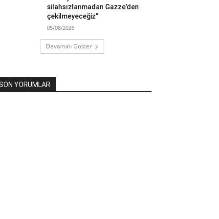
silahsızlanmadan Gazze’den
çekilmeyeceğiz”
05/08/2026
Devamını Göster
SON YORUMLAR