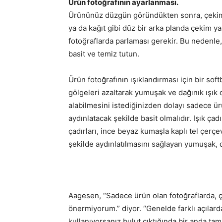
Ürün fotoğrafının ayarlanması.
Ürününüz düzgün göründükten sonra, çekimin
ya da kağıt gibi düz bir arka planda çekim y
fotoğraflarda parlaması gerekir. Bu nedenle, 
basit ve temiz tutun.
Ürün fotoğrafının ışıklandırması için bir soft
gölgeleri azaltarak yumuşak ve dağınık ışık ol
alabilmesini istediğinizden dolayı sadece ürün
aydınlatacak şekilde basit olmalıdır. Işık çad
çadırları, ince beyaz kumaşla kaplı tel çerçe
şekilde aydınlatılmasını sağlayan yumuşak, da
Aagesen, “Sadece ürün olan fotoğraflarda, ç
önermiyorum.” diyor. “Genelde farklı açılar
kullanıyorsanız bulut çıktığında bir anda tam