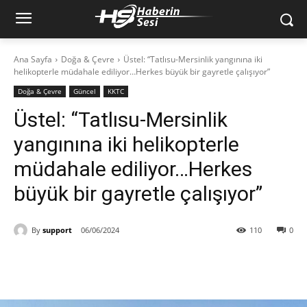
Ana Sayfa
Doğa & Çevre
Üstel: “Tatlısu-Mersinlik yangınına iki
helikopterle müdahale ediliyor…Herkes büyük bir gayretle çalışıyor”
Doğa & Çevre
Güncel
KKTC
Üstel: “Tatlısu-Mersinlik
yangınına iki helikopterle
müdahale ediliyor…Herkes
büyük bir gayretle çalışıyor”
By
support
06/06/2024
110
0