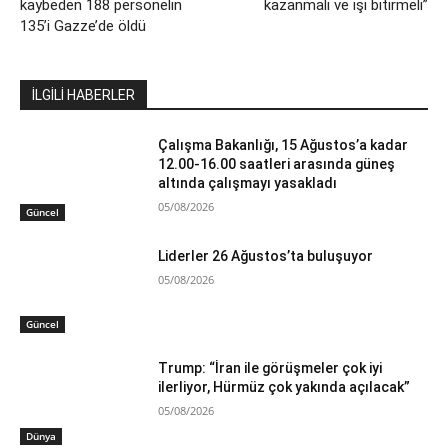
kaybeden 188 personelin
kazanmalı ve işi bitirmeli”
135’i Gazze’de öldü
İLGİLİ HABERLER
Çalışma Bakanlığı, 15 Ağustos’a kadar
12.00-16.00 saatleri arasında güneş
altında çalışmayı yasakladı
05/08/2026
Güncel
Liderler 26 Ağustos’ta buluşuyor
05/08/2026
Güncel
Trump: “İran ile görüşmeler çok iyi
ilerliyor, Hürmüz çok yakında açılacak”
05/08/2026
Dünya