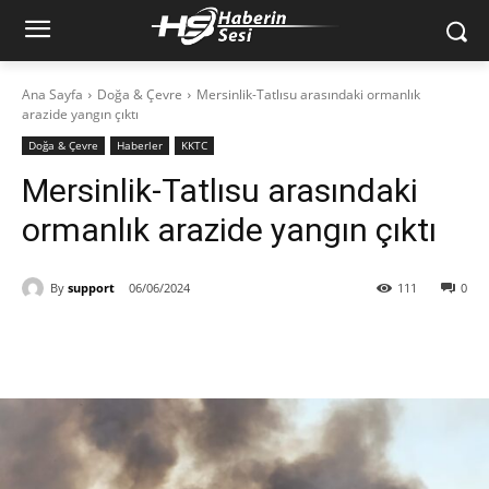
Ana Sayfa
Doğa & Çevre
Mersinlik-Tatlısu arasındaki ormanlık
arazide yangın çıktı
Doğa & Çevre
Haberler
KKTC
Mersinlik-Tatlısu arasındaki
ormanlık arazide yangın çıktı
By
support
06/06/2024
111
0