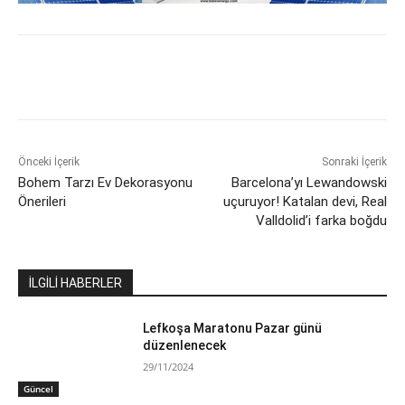
Önceki İçerik
Sonraki İçerik
Bohem Tarzı Ev Dekorasyonu
Barcelona’yı Lewandowski
Önerileri
uçuruyor! Katalan devi, Real
Valldolid’i farka boğdu
İLGİLİ HABERLER
Lefkoşa Maratonu Pazar günü
düzenlenecek
29/11/2024
Güncel