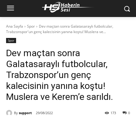
Ana Sayfa
Spor
Dev maçtan sonra Galatasaraylı futbolcular,
Trabzonspor'un genç kalecisinin yanına koştu! Muslera ve...
Spor
Dev maçtan sonra
Galatasaraylı futbolcular,
Trabzonspor’un genç
kalecisinin yanına koştu!
Muslera ve Kerem’e sarıldı.
By
support
29/08/2022
173
0