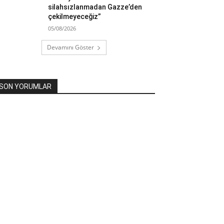
silahsızlanmadan Gazze’den
çekilmeyeceğiz”
05/08/2026
Devamını Göster
SON YORUMLAR