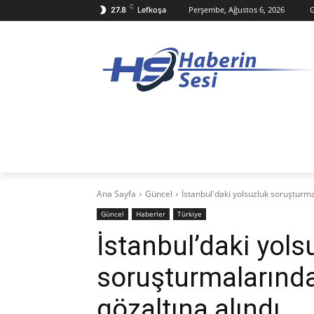
C
Perşembe, Ağustos 6, 2026
G
27.8
Lefkoşa
ANASAYFA
KKTC
TÜRKIYE
D
Ana Sayfa
Güncel
İstanbul'daki yolsuzluk soruşturma
Güncel
Haberler
Türkiye
İstanbul’daki yols
soruşturmalarında
gözaltına alındı