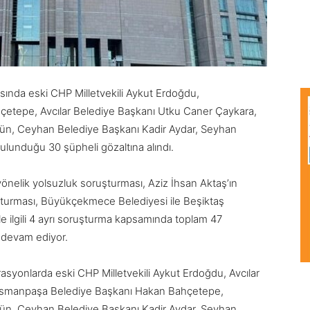
sında eski CHP Milletvekili Aykut Erdoğdu,
etepe, Avcılar Belediye Başkanı Utku Caner Çaykara,
n, Ceyhan Belediye Başkanı Kadir Aydar, Seyhan
ulunduğu 30 şüpheli gözaltına alındı.
önelik yolsuzluk soruşturması, Aziz İhsan Aktaş’ın
turması, Büyükçekmece Belediyesi ile Beşiktaş
le ilgili 4 ayrı soruşturma kapsamında toplam 47
 devam ediyor.
asyonlarda eski CHP Milletvekili Aykut Erdoğdu, Avcılar
osmanpaşa Belediye Başkanı Hakan Bahçetepe,
n, Ceyhan Belediye Başkanı Kadir Aydar, Seyhan