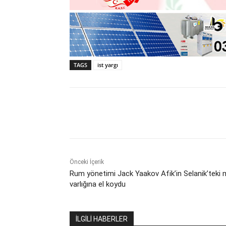
TAGS
ist yargı
Paylaş
Önceki İçerik
Rum yönetimi Jack Yaakov Afik’in Selanik’teki 
varlığına el koydu
İLGİLİ HABERLER