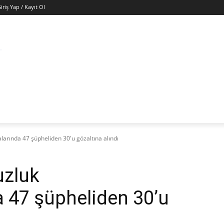
iriş Yap / Kayıt Ol
ÜNYA
EKONOMI
GÜNEY KIBRIS
SAĞLIK
KÜ
larında 47 şüpheliden 30'u gözaltına alındı
uzluk
 47 şüpheliden 30’u