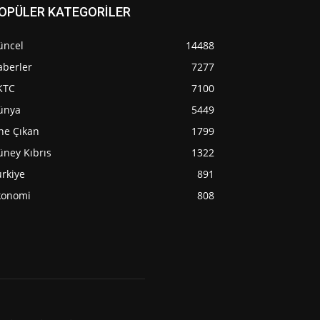
OPÜLER KATEGORİLER
üncel
14488
aberler
7277
KTC
7100
ünya
5449
ne Çıkan
1799
üney Kıbrıs
1322
rkiye
891
konomi
808