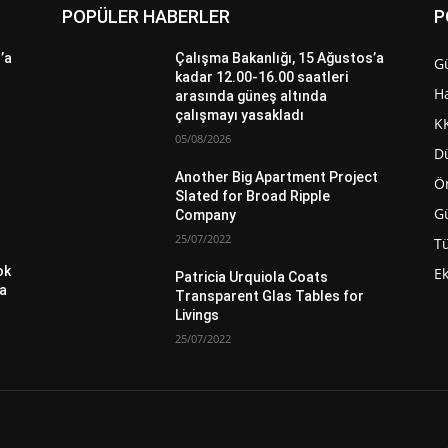
POPÜLER HABERLER
P
’a
Çalışma Bakanlığı, 15 Ağustos’a
G
kadar 12.00-16.00 saatleri
H
arasında güneş altında
çalışmayı yasakladı
K
05/08/2026
D
Another Big Apartment Project
Ö
Slated for Broad Ripple
G
Company
25/07/2022
Tü
ok
E
Patricia Urquiola Coats
da
Transparent Glas Tables for
Livings
25/07/2022