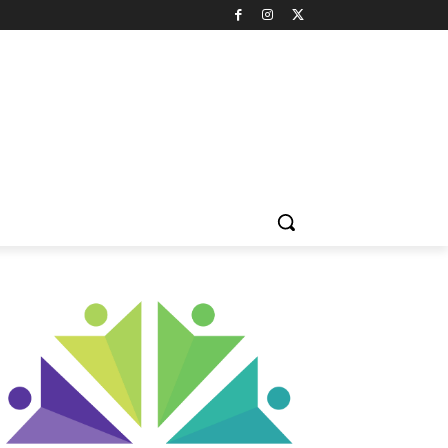
LTÜR & SANAT
DOĞA & ÇEVRE
HAYVAN HAKLARI