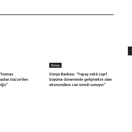
Dünya
 “Hamas
Dünya Bankası: “Yapay zekâ zayıf
madan Gazze’den
büyüme döneminde gelişmekte olan
ğiz”
ekonomilere can simidi sunuyor”