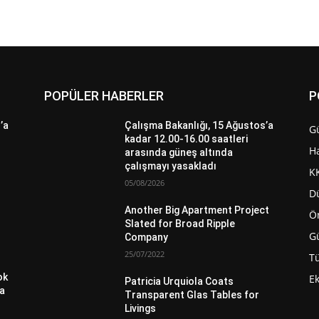
POPÜLER HABERLER
P
’a
Çalışma Bakanlığı, 15 Ağustos’a
G
kadar 12.00-16.00 saatleri
H
arasında güneş altında
çalışmayı yasakladı
K
05/08/2026
D
Another Big Apartment Project
Ö
Slated for Broad Ripple
G
Company
25/07/2022
Tü
ok
E
Patricia Urquiola Coats
da
Transparent Glas Tables for
Livings