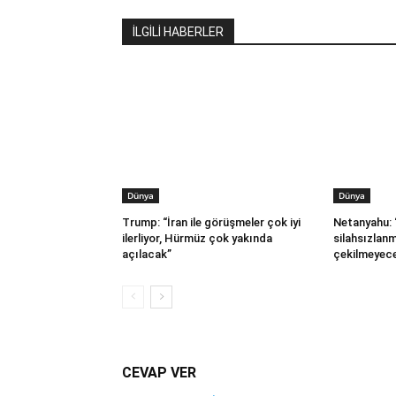
İLGİLİ HABERLER
Dünya
Dünya
Trump: “İran ile görüşmeler çok iyi
Netanyahu:
ilerliyor, Hürmüz çok yakında
silahsızlan
açılacak”
çekilmeyece
CEVAP VER