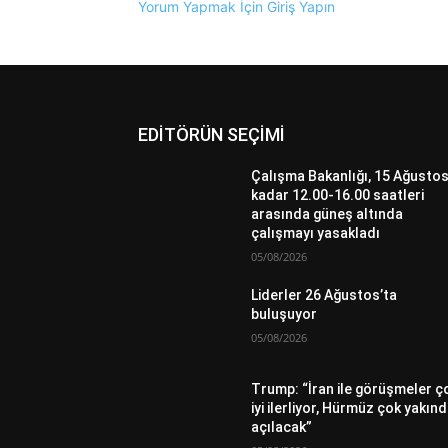
Yorum Yapmak İçin Giriş Yapın
EDİTÖRÜN SEÇİMİ
Çalışma Bakanlığı, 15 Ağustos
kadar 12.00-16.00 saatleri
arasında güneş altında
çalışmayı yasakladı
05/08/2026
Liderler 26 Ağustos’ta
buluşuyor
05/08/2026
Trump: “İran ile görüşmeler ç
iyi ilerliyor, Hürmüz çok yakın
açılacak”