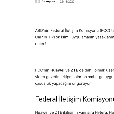
By
support
26/11/2022
Paylaş
ABD’nin Federal İletişim Komisyonu (FCC) 
Carr’ın TikTok isimli uygulamanın yasaklanma
neler?
FCC’nin
Huawei
ve
ZTE
de dâhil olmak üzer
video gözetim ekipmanlarına ambargo uygula
casusluk yapacağını öngörüyor.
Federal İletişim Komisyonu i
Huawei ve ZTE ikilisinin yanı sıra Hytera, 