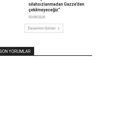
silahsızlanmadan Gazze’den
çekilmeyeceğiz”
05/08/2026
Devamını Göster
SON YORUMLAR