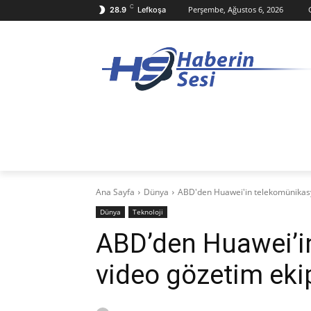
C
Perşembe, Ağustos 6, 2026
28.9
Lefkoşa
ANASAYFA
KKTC
TÜRKIYE
D
Ana Sayfa
Dünya
ABD'den Huawei'in telekomünikas
Dünya
Teknoloji
ABD’den Huawei’i
video gözetim ek