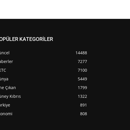
OPÜLER KATEGORİLER
üncel
14488
aberler
7277
KTC
7100
ünya
5449
ne Çıkan
1799
üney Kıbrıs
1322
rkiye
891
konomi
808