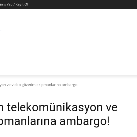
Giriş Yap / Kayıt Ol
ÜNYA
EKONOMI
GÜNEY KIBRIS
SAĞLIK
KÜ
yon ve video gözetim ekipmanlarına ambargo!
n telekomünikasyon ve
ipmanlarına ambargo!