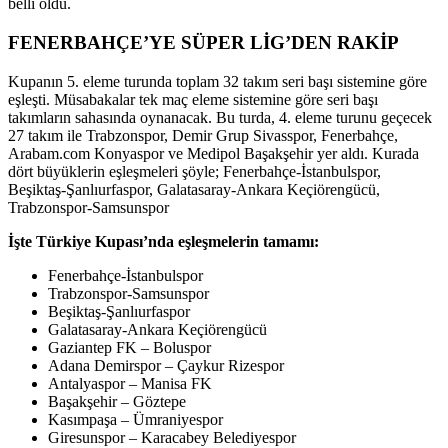
belli oldu.
FENERBAHÇE’YE SÜPER LİG’DEN RAKİP
Kupanın 5. eleme turunda toplam 32 takım seri başı sistemine göre
eşleşti. Müsabakalar tek maç eleme sistemine göre seri başı
takımların sahasında oynanacak. Bu turda, 4. eleme turunu geçecek
27 takım ile Trabzonspor, Demir Grup Sivasspor, Fenerbahçe,
Arabam.com Konyaspor ve Medipol Başakşehir yer aldı. Kurada
dört büyüklerin eşleşmeleri şöyle; Fenerbahçe-İstanbulspor,
Beşiktaş-Şanlıurfaspor, Galatasaray-Ankara Keçiörengücü,
Trabzonspor-Samsunspor
İşte Türkiye Kupası’nda eşleşmelerin tamamı:
Fenerbahçe-İstanbulspor
Trabzonspor-Samsunspor
Beşiktaş-Şanlıurfaspor
Galatasaray-Ankara Keçiörengücü
Gaziantep FK – Boluspor
Adana Demirspor – Çaykur Rizespor
Antalyaspor – Manisa FK
Başakşehir – Göztepe
Kasımpaşa – Ümraniyespor
Giresunspor – Karacabey Belediyespor