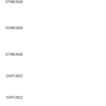
07/08/2026
Çalışma Bakanlığı, 15 Ağustos’a kadar 12.00-16.00 saatleri arasında güneş
altında çalışmayı yasakladı
05/08/2026
POPÜLER HABERLER
Trump’tan “doğumla vatandaşlığa” kısıtlama: Kararnameleri imzaladı
07/08/2026
Another Big Apartment Project Slated for Broad Ripple Company
25/07/2022
Patricia Urquiola Coats Transparent Glas Tables for Livings
25/07/2022
POPÜLER KATEGORİLER