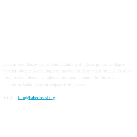
HAKKIMIZDA
Haberin Sesi, Kuzey Kıbrıs Türk Cumhuriyeti'nde en güncel ve doğru
haberleri okuyucularına ulaştıran, tarafsız bir haber platformudur. Yerel ve
ulusal haberlerden dünya gündemine, spor, ekonomi, kültür ve sanat
haberlerine kadar geniş bir yelpazede bilgi sunar.
İletişim:
info@haberinsesi.org
BİZİ TAKİP EDİN