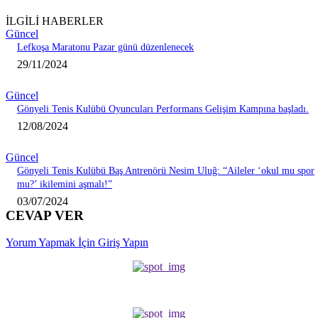
İLGİLİ HABERLER
Güncel
Lefkoşa Maratonu Pazar günü düzenlenecek
29/11/2024
Güncel
Gönyeli Tenis Kulübü Oyuncuları Performans Gelişim Kampına başladı.
12/08/2024
Güncel
Gönyeli Tenis Kulübü Baş Antrenörü Nesim Uluğ: “Aileler ‘okul mu spor
mu?’ ikilemini aşmalı!”
03/07/2024
CEVAP VER
Yorum Yapmak İçin Giriş Yapın