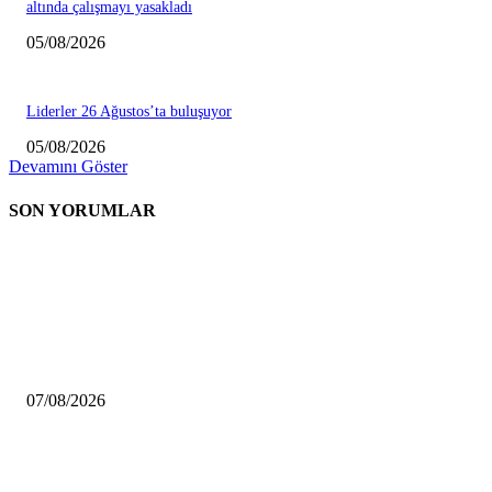
altında çalışmayı yasakladı
05/08/2026
Liderler 26 Ağustos’ta buluşuyor
05/08/2026
Devamını Göster
SON YORUMLAR
EDİTÖRÜN SEÇİMİ
Trump’tan “doğumla vatandaşlığa” kısıtlama: Kararnameleri imzaladı
07/08/2026
Nöbetçi eczaneler