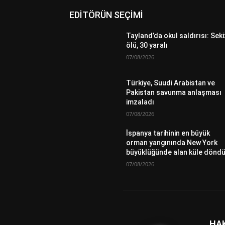
EDİTÖRÜN SEÇİMİ
Tayland’da okul saldırısı: Seki
ölü, 30 yaralı
07/08/2026
Türkiye, Suudi Arabistan ve
Pakistan savunma anlaşması
imzaladı
07/08/2026
İspanya tarihinin en büyük
orman yangınında New York
büyüklüğünde alan küle dönd
07/08/2026
HA