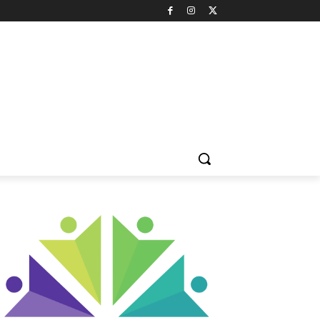
LTÜR & SANAT
DOĞA & ÇEVRE
HAYVAN HAKLARI