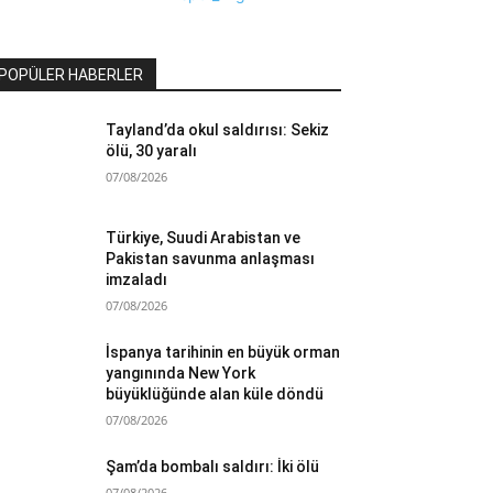
POPÜLER HABERLER
Tayland’da okul saldırısı: Sekiz
ölü, 30 yaralı
07/08/2026
Türkiye, Suudi Arabistan ve
Pakistan savunma anlaşması
imzaladı
07/08/2026
İspanya tarihinin en büyük orman
yangınında New York
büyüklüğünde alan küle döndü
07/08/2026
Şam’da bombalı saldırı: İki ölü
07/08/2026