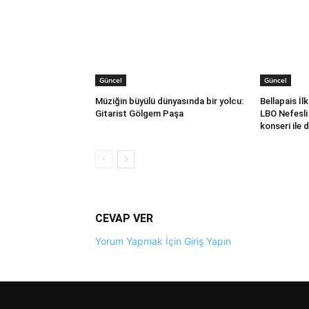
Güncel
Güncel
Müziğin büyülü dünyasında bir yolcu:
Bellapais İl
Gitarist Gölgem Paşa
LBO Nefesli
konseri ile 
CEVAP VER
Yorum Yapmak İçin Giriş Yapın