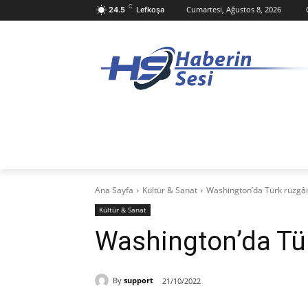
C
Cumartesi, Ağustos 8, 2026
24.5
Lefkoşa
ANASAYFA
KKTC
TÜRKIYE
D
Ana Sayfa
Kültür & Sanat
Washington’da Türk rüzgâr
Kültür & Sanat
Washington’da Tür
By
support
21/10/2022