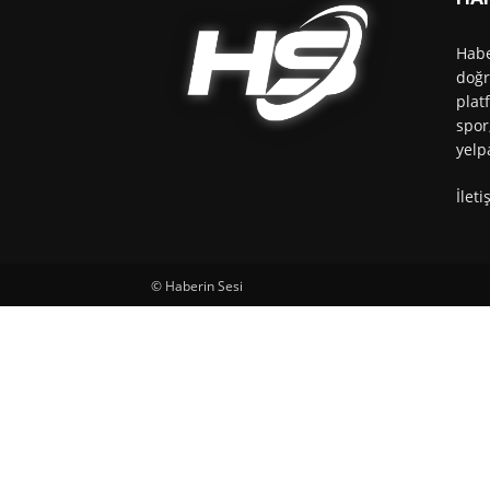
Habe
doğr
plat
spor
yelp
İlet
© Haberin Sesi