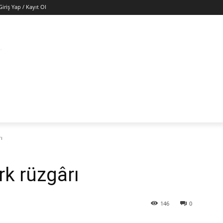
Giriş Yap / Kayıt Ol
ÜNYA
EKONOMI
GÜNEY KIBRIS
SAĞLIK
KÜ
ı
k rüzgârı
146
0