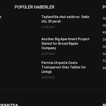
POPÜLER HABERLER
P
z
Tayland’da okul saldırısı: Sekiz
G
ölü, 30 yaralı
H
07/08/2026
K
D
Another Big Apartment Project
Slated for Broad Ripple
Ö
Company
G
25/07/2022
Tü
Patricia Urquiola Coats
Transparent Glas Tables for
E
ü
Livings
25/07/2022
KKIMIZDA
B