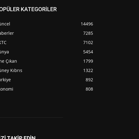
OPÜLER KATEGORİLER
üncel
14496
aberler
7285
KTC
7102
ünya
5454
ne Çıkan
1799
üney Kıbrıs
1322
rkiye
892
konomi
808
İZİ TAKİP EDİN