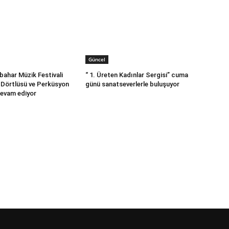
Güncel
kbahar Müzik Festivali
“ 1. Üreten Kadınlar Sergisi” cuma
 Dörtlüsü ve Perküsyon
günü sanatseverlerle buluşuyor
devam ediyor