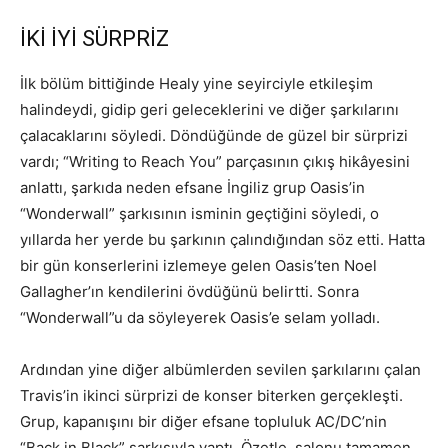
İKİ İYİ SÜRPRİZ
İlk bölüm bittiğinde Healy yine seyirciyle etkileşim
halindeydi, gidip geri geleceklerini ve diğer şarkılarını
çalacaklarını söyledi. Döndüğünde de güzel bir sürprizi
vardı; “Writing to Reach You” parçasının çıkış hikâyesini
anlattı, şarkıda neden efsane İngiliz grup Oasis’in
“Wonderwall” şarkısının isminin geçtiğini söyledi, o
yıllarda her yerde bu şarkının çalındığından söz etti. Hatta
bir gün konserlerini izlemeye gelen Oasis’ten Noel
Gallagher’ın kendilerini övdüğünü belirtti. Sonra
“Wonderwall”u da söyleyerek Oasis’e selam yolladı.
Ardından yine diğer albümlerden sevilen şarkılarını çalan
Travis’in ikinci sürprizi de konser biterken gerçekleşti.
Grup, kapanışını bir diğer efsane topluluk AC/DC’nin
“Back in Black” şarkısıyla yaptı. Özetle, salonu tamamen