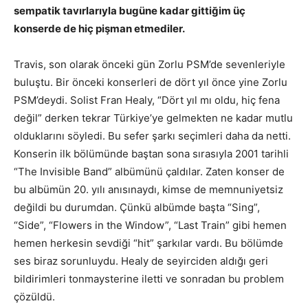
sempatik tavırlarıyla bugüne kadar gittiğim üç
konserde de hiç pişman etmediler.
Travis, son olarak önceki gün Zorlu PSM’de sevenleriyle
buluştu. Bir önceki konserleri de dört yıl önce yine Zorlu
PSM’deydi. Solist Fran Healy, “Dört yıl mı oldu, hiç fena
değil” derken tekrar Türkiye’ye gelmekten ne kadar mutlu
olduklarını söyledi. Bu sefer şarkı seçimleri daha da netti.
Konserin ilk bölümünde baştan sona sırasıyla 2001 tarihli
“The Invisible Band” albümünü çaldılar. Zaten konser de
bu albümün 20. yılı anısınaydı, kimse de memnuniyetsiz
değildi bu durumdan. Çünkü albümde başta “Sing”,
“Side”, “Flowers in the Window”, “Last Train” gibi hemen
hemen herkesin sevdiği “hit” şarkılar vardı. Bu bölümde
ses biraz sorunluydu. Healy de seyirciden aldığı geri
bildirimleri tonmaysterine iletti ve sonradan bu problem
çözüldü.