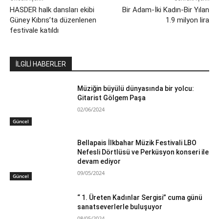
HASDER halk dansları ekibi
Bir Adam-İki Kadın-Bir Yılan
Güney Kıbrıs’ta düzenlenen
1.9 milyon lira
festivale katıldı
İLGİLİ HABERLER
Müziğin büyülü dünyasında bir yolcu:
Gitarist Gölgem Paşa
02/06/2024
Güncel
Bellapais İlkbahar Müzik Festivali LBO
Nefesli Dörtlüsü ve Perküsyon konseri ile
devam ediyor
09/05/2024
Güncel
“ 1. Üreten Kadınlar Sergisi” cuma günü
sanatseverlerle buluşuyor
08/05/2024