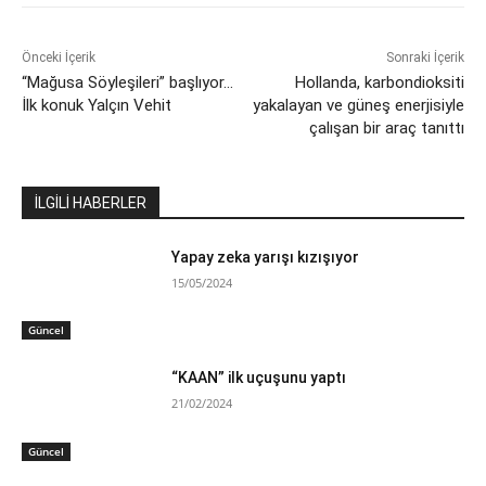
Önceki İçerik
Sonraki İçerik
“Mağusa Söyleşileri” başlıyor…
Hollanda, karbondioksiti
İlk konuk Yalçın Vehit
yakalayan ve güneş enerjisiyle
çalışan bir araç tanıttı
İLGİLİ HABERLER
Yapay zeka yarışı kızışıyor
15/05/2024
Güncel
“KAAN” ilk uçuşunu yaptı
21/02/2024
Güncel