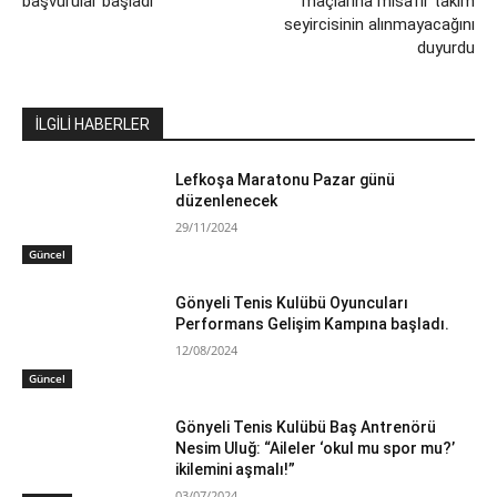
başvurular başladı
maçlarına misafir takım
seyircisinin alınmayacağını
duyurdu
İLGİLİ HABERLER
Lefkoşa Maratonu Pazar günü
düzenlenecek
29/11/2024
Güncel
Gönyeli Tenis Kulübü Oyuncuları
Performans Gelişim Kampına başladı.
12/08/2024
Güncel
Gönyeli Tenis Kulübü Baş Antrenörü
Nesim Uluğ: “Aileler ‘okul mu spor mu?’
ikilemini aşmalı!”
03/07/2024