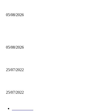
Trump: “İran ile görüşmeler çok iyi ilerliyor, Hürmüz çok yakında açılaca
05/08/2026
POPÜLER HABERLER
Çalışma Bakanlığı, 15 Ağustos’a kadar 12.00-16.00 saatleri arasında güneş
altında çalışmayı yasakladı
05/08/2026
Another Big Apartment Project Slated for Broad Ripple Company
25/07/2022
Patricia Urquiola Coats Transparent Glas Tables for Livings
25/07/2022
POPÜLER KATEGORİLER
Güncel
14488