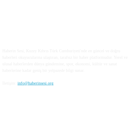
HAKKIMIZDA
Haberin Sesi, Kuzey Kıbrıs Türk Cumhuriyeti'nde en güncel ve doğru
haberleri okuyucularına ulaştıran, tarafsız bir haber platformudur. Yerel ve
ulusal haberlerden dünya gündemine, spor, ekonomi, kültür ve sanat
haberlerine kadar geniş bir yelpazede bilgi sunar.
İletişim:
info@haberinsesi.org
BİZİ TAKİP EDİN