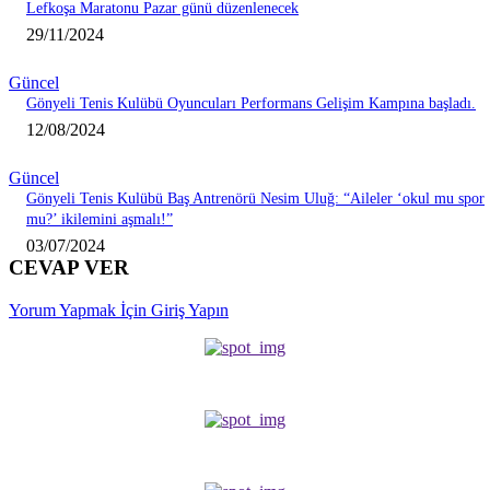
Lefkoşa Maratonu Pazar günü düzenlenecek
29/11/2024
Güncel
Gönyeli Tenis Kulübü Oyuncuları Performans Gelişim Kampına başladı.
12/08/2024
Güncel
Gönyeli Tenis Kulübü Baş Antrenörü Nesim Uluğ: “Aileler ‘okul mu spor
mu?’ ikilemini aşmalı!”
03/07/2024
CEVAP VER
Yorum Yapmak İçin Giriş Yapın