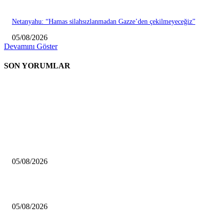
Netanyahu: “Hamas silahsızlanmadan Gazze’den çekilmeyeceğiz”
05/08/2026
Devamını Göster
SON YORUMLAR
EDİTÖRÜN SEÇİMİ
Çalışma Bakanlığı, 15 Ağustos’a kadar 12.00-16.00 saatleri arasında güneş
altında çalışmayı yasakladı
05/08/2026
Liderler 26 Ağustos’ta buluşuyor
05/08/2026