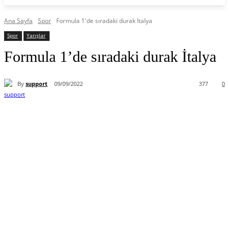
Ana Sayfa
Spor
Formula 1'de sıradaki durak İtalya
Spor
Yarışlar
Formula 1’de sıradaki durak İtalya
By
support
09/09/2022
377
0