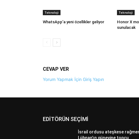
Teknoloji
Teknoloji
WhatsApp’a yeni özellikler geliyor
Honor X mod
sunulacak
CEVAP VER
Yorum Yapmak İçin Giriş Yapın
EDİTÖRÜN SEÇİMİ
İsrail ordusu ateşkese rağme
Lübnan’ın güneyine topçu