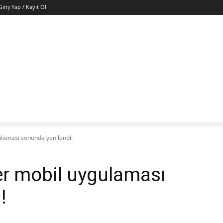
Giriş Yap / Kayıt Ol
ÜNYA
EKONOMI
GÜNEY KIBRIS
SAĞLIK
KÜ
ulaması sonunda yenilendi!
ser mobil uygulaması
!