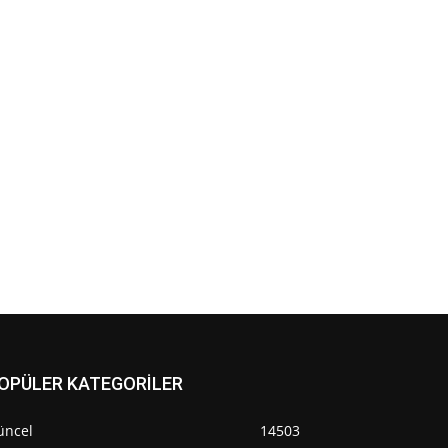
OPÜLER KATEGORİLER
üncel
14503