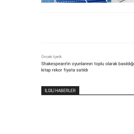
Paylaş
Önceki İçerik
Shakespeare’in oyunlarının toplu olarak basıldığı
kitap rekor fiyata satıldı
İLGİLİ HABERLER