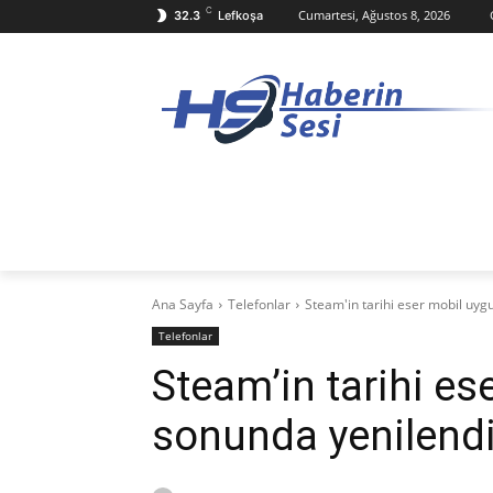
C
Cumartesi, Ağustos 8, 2026
32.3
Lefkoşa
ANASAYFA
KKTC
TÜRKIYE
D
Ana Sayfa
Telefonlar
Steam'in tarihi eser mobil uyg
Telefonlar
Steam’in tarihi e
sonunda yenilendi