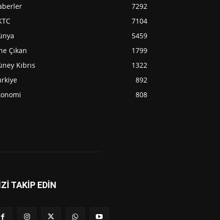
aberler
7292
KTC
7104
ünya
5459
ne Çıkan
1799
üney Kıbrıs
1322
rkiye
892
konomi
808
İZİ TAKİP EDİN