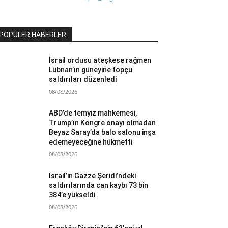
POPÜLER HABERLER
İsrail ordusu ateşkese rağmen
Lübnan’ın güneyine topçu
saldırıları düzenledi
08/08/2026
ABD’de temyiz mahkemesi,
Trump’ın Kongre onayı olmadan
Beyaz Saray’da balo salonu inşa
edemeyeceğine hükmetti
08/08/2026
İsrail’in Gazze Şeridi’ndeki
saldırılarında can kaybı 73 bin
384’e yükseldi
08/08/2026