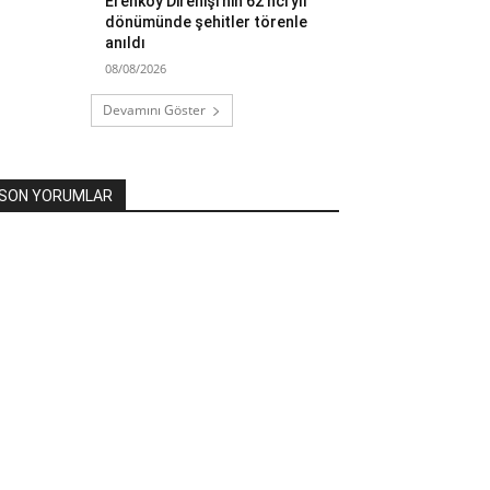
Erenköy Direnişi’nin 62’nci yıl
dönümünde şehitler törenle
anıldı
08/08/2026
Devamını Göster
SON YORUMLAR