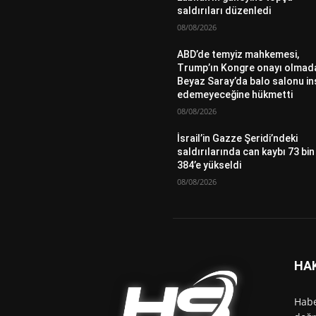
saldırıları düzenledi
08/08/2026
ABD’de temyiz mahkemesi,
Trump’ın Kongre onayı olmad
Beyaz Saray’da balo salonu in
edemeyeceğine hükmetti
08/08/2026
İsrail’in Gazze Şeridi’ndeki
saldırılarında can kaybı 73 bin
384’e yükseldi
08/08/2026
HA
Habe