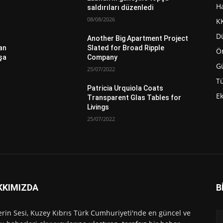
H
saldırıları düzenledi
08/08/2026
K
D
Another Big Apartment Project
an
Slated for Broad Ripple
Ö
şa
Company
G
25/07/2022
Tü
Patricia Urquiola Coats
E
Transparent Glas Tables for
Livings
25/07/2022
KKIMIZDA
B
rin Sesi, Kuzey Kıbrıs Türk Cumhuriyeti'nde en güncel ve