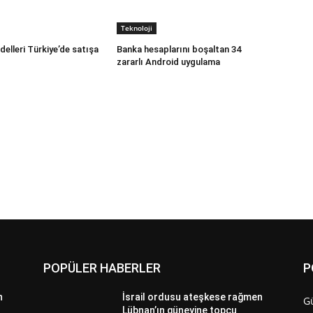
Teknoloji
elleri Türkiye’de satışa
Banka hesaplarını boşaltan 34
zararlı Android uygulama
POPÜLER HABERLER
P
n
İsrail ordusu ateşkese rağmen
G
Lübnan’ın güneyine topçu