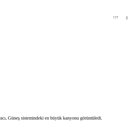
177
0
racı, Güneş sistemindeki en büyük kanyonu görüntüledi.