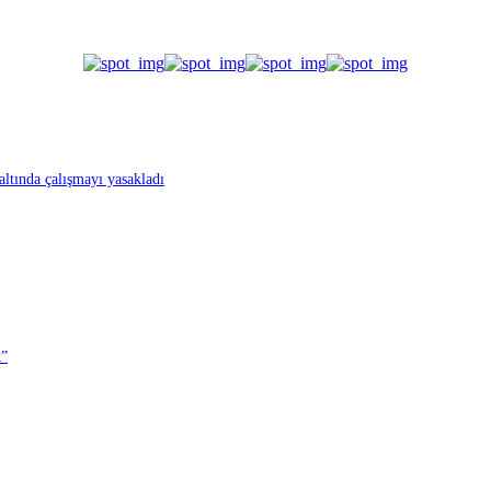
altında çalışmayı yasakladı
k”