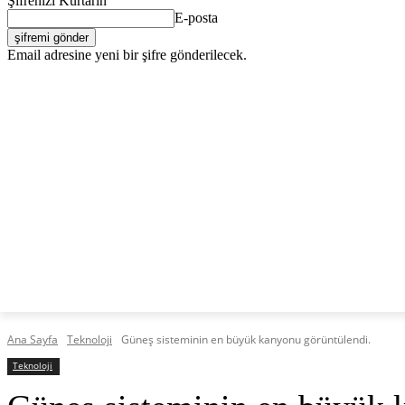
Şifrenizi Kurtarın
E-posta
Email adresine yeni bir şifre gönderilecek.
C
Perşembe, Ağustos 6, 2026
Giriş Yap / Kayıt Ol
34.5
Lefkoşa
KKTC
TÜRKIYE
DÜNYA
EKO
ANASAYFA
Ana Sayfa
Teknoloji
Güneş sisteminin en büyük kanyonu görüntülendi.
Teknoloji