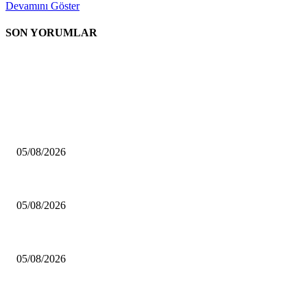
Devamını Göster
SON YORUMLAR
EDİTÖRÜN SEÇİMİ
Çalışma Bakanlığı, 15 Ağustos’a kadar 12.00-16.00 saatleri arasında güneş 
05/08/2026
Liderler 26 Ağustos’ta buluşuyor
05/08/2026
Trump: “İran ile görüşmeler çok iyi ilerliyor, Hürmüz çok yakında açılaca
05/08/2026
POPÜLER HABERLER
Çalışma Bakanlığı, 15 Ağustos’a kadar 12.00-16.00 saatleri arasında güneş 