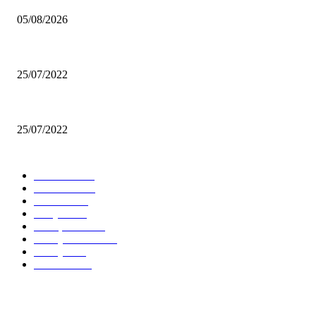
05/08/2026
Another Big Apartment Project Slated for Broad Ripple Company
25/07/2022
Patricia Urquiola Coats Transparent Glas Tables for Livings
25/07/2022
POPÜLER KATEGORİLER
Güncel
14488
Haberler
7277
KKTC
7100
Dünya
5449
Öne Çıkan
1799
Güney Kıbrıs
1322
Türkiye
891
Ekonomi
808