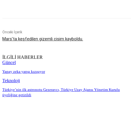
Paylaş
Önceki İçerik
Mars’ta keşfedilen gizemli cisim kayboldu.
İLGİLİ HABERLER
Güncel
Yapay zeka yarışı kızışıyor
Teknoloji
Türkiye’nin ilk astronotu Gezeravcı, Türkiye Uzay Ajansı Yönetim Kurulu
üyeliğine getirildi