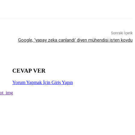
Sonraki İçerik
Google, ‘yapay zeka canlandı’ diyen mühendisi işten kovdu
CEVAP VER
Yorum Yapmak İçin Giriş Yapın