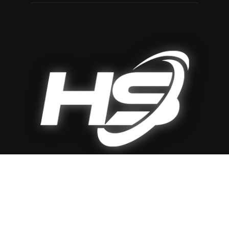
HAKKIMIZDA
Haberin Sesi, Kuzey Kıbrıs Türk Cumhuriyeti'nde en güncel