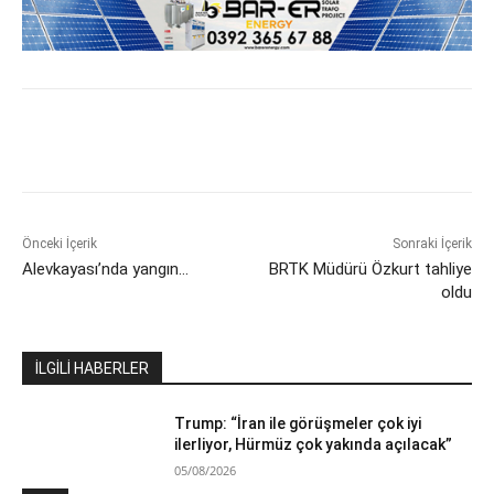
Önceki İçerik
Sonraki İçerik
Alevkayası’nda yangın…
BRTK Müdürü Özkurt tahliye
oldu
İLGİLİ HABERLER
Trump: “İran ile görüşmeler çok iyi
ilerliyor, Hürmüz çok yakında açılacak”
05/08/2026