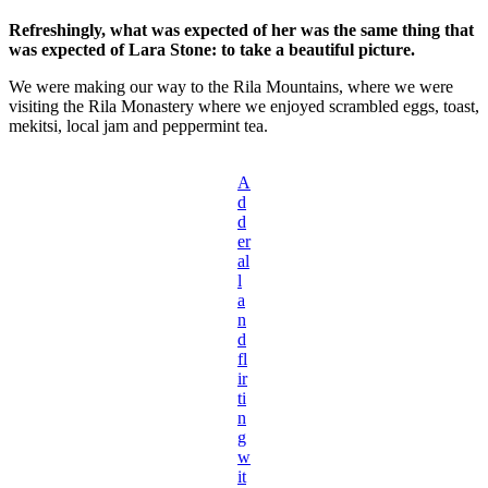
Refreshingly, what was expected of her was the same thing that
was expected of Lara Stone: to take a beautiful picture.
We were making our way to the Rila Mountains, where we were
visiting the Rila Monastery where we enjoyed scrambled eggs, toast,
mekitsi, local jam and peppermint tea.
A
d
d
er
al
l
a
n
d
fl
ir
ti
n
g
w
it