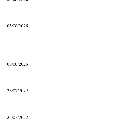
Trump: “İran ile görüşmeler çok iyi ilerliyor, Hürmüz çok yakında açılaca
05/08/2026
POPÜLER HABERLER
Çalışma Bakanlığı, 15 Ağustos’a kadar 12.00-16.00 saatleri arasında güneş
altında çalışmayı yasakladı
05/08/2026
Another Big Apartment Project Slated for Broad Ripple Company
25/07/2022
Patricia Urquiola Coats Transparent Glas Tables for Livings
25/07/2022
POPÜLER KATEGORİLER