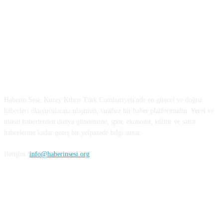
HAKKIMIZDA
Haberin Sesi, Kuzey Kıbrıs Türk Cumhuriyeti'nde en güncel ve doğru
haberleri okuyucularına ulaştıran, tarafsız bir haber platformudur. Yerel ve
ulusal haberlerden dünya gündemine, spor, ekonomi, kültür ve sanat
haberlerine kadar geniş bir yelpazede bilgi sunar.
İletişim:
info@haberinsesi.org
BİZİ TAKİP EDİN