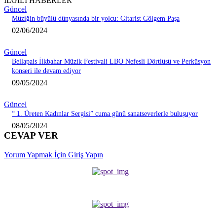
İLGİLİ HABERLER
Güncel
Müziğin büyülü dünyasında bir yolcu: Gitarist Gölgem Paşa
02/06/2024
Güncel
Bellapais İlkbahar Müzik Festivali LBO Nefesli Dörtlüsü ve Perküsyon
konseri ile devam ediyor
09/05/2024
Güncel
“ 1. Üreten Kadınlar Sergisi” cuma günü sanatseverlerle buluşuyor
08/05/2024
CEVAP VER
Yorum Yapmak İçin Giriş Yapın