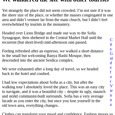
Yet strangely the place did not seem crowded. I’m not sure if it was
the sheer size of the place, or whether the masses congregated in one
area and didn’t venture far from the main church, but I didn’t feel
overwhelmed by tourists in the monastery.
Headed over Lions Bridge and made our way to the Sofia
Synagogue, then sheltered in the Central Market Hall until the
C
recurrent (but short-lived) mid-afternoon rain passed.
it
y
Feeling refreshed after an espresso, we walked a short distance
G
to the small but welcoming Banya Bashi Mosque, then
ui
descended into the ancient Serdica complex.
d
e
We were exhausted after a long day of travel, so we headed
f
back to the hotel and crashed.
o
r
I had low expectations about Sofia as a city, but after the
V
walking tour I absolutely loved the place. This was an easy city
ie
to navigate, and it was a beautiful city – despite its ugly, staunch
n
and stolid communist-built surrounds. Sofia has a very average
n
facade as you enter the city, but once you lose yourself in the
a
old town area, everything changes.
Clothes can transform your mood and confidence. Fashion moves so