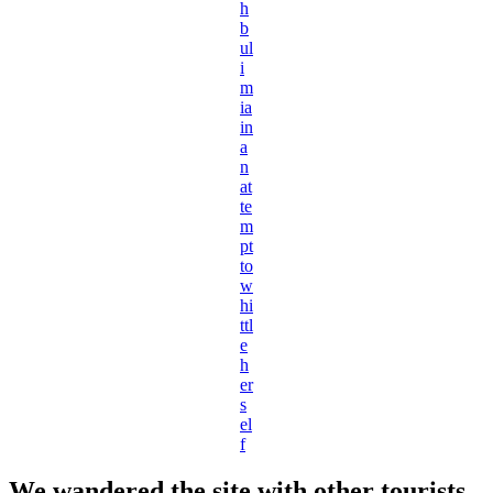
h
b
ul
i
m
ia
in
a
n
at
te
m
pt
to
w
hi
ttl
e
h
er
s
el
f
We wandered the site with other tourists