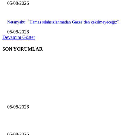
05/08/2026
Netanyahu: “Hamas silahsızlanmadan Gazze’den çekilmeyeceğiz”
05/08/2026
Devamını Göster
SON YORUMLAR
EDİTÖRÜN SEÇİMİ
Çalışma Bakanlığı, 15 Ağustos’a kadar 12.00-16.00 saatleri arasında güneş
altında çalışmayı yasakladı
05/08/2026
Liderler 26 Ağustos’ta buluşuyor
05/08/2026